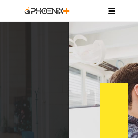
W
E
’
R
E
A
P
A
S
S
I
O
N
A
T
E
T
E
A
M
O
F
I
N
N
O
V
A
T
O
R
S