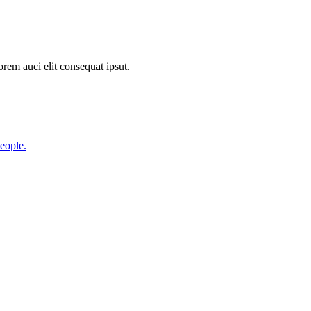
orem auci elit consequat ipsut.
eople.