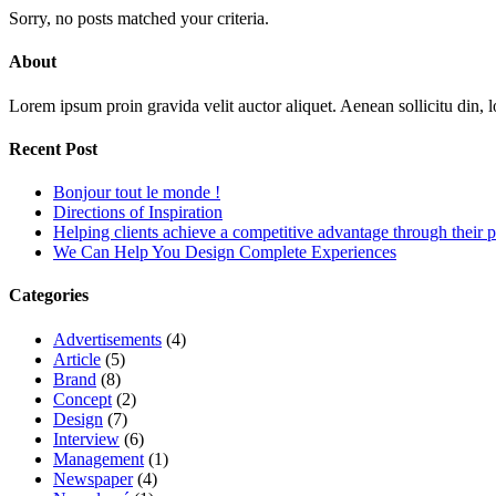
Sorry, no posts matched your criteria.
About
Lorem ipsum proin gravida velit auctor aliquet. Aenean sollicitu din, l
Recent Post
Bonjour tout le monde !
Directions of Inspiration
Helping clients achieve a competitive advantage through their p
We Can Help You Design Complete Experiences
Categories
Advertisements
(4)
Article
(5)
Brand
(8)
Concept
(2)
Design
(7)
Interview
(6)
Management
(1)
Newspaper
(4)