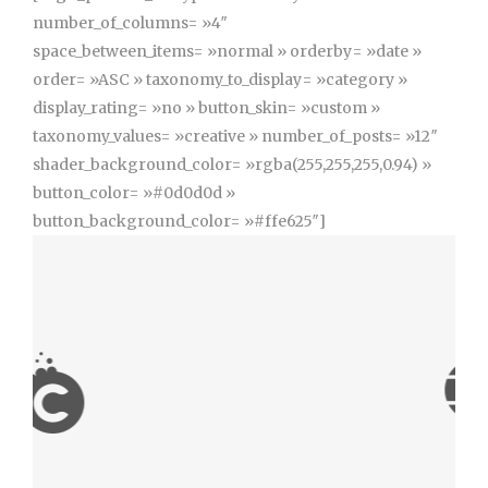
number_of_columns= »4″
space_between_items= »normal » orderby= »date »
order= »ASC » taxonomy_to_display= »category »
display_rating= »no » button_skin= »custom »
taxonomy_values= »creative » number_of_posts= »12″
shader_background_color= »rgba(255,255,255,0.94) »
button_color= »#0d0d0d »
button_background_color= »#ffe625″]