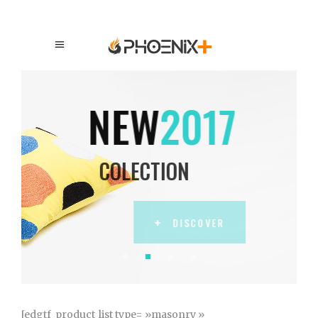
NEW
2017
COLECTION
DISCOVER
[edgtf_product_list type= »masonry »